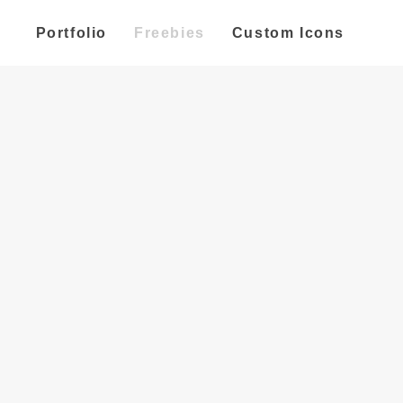
Portfolio
Portfolio
Freebies
Freebies
Custom Icons
Custom Icons